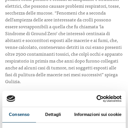
elettrici, che possono causare problemi respiratori, tosse,
secchezza delle mucose. “Fenomeni che a seconda
dell’ampiezza delle aree interessate da crolli possono
essere sovrapponibili a quella che fu chiamata ‘la
Sindrome di Ground Zero’ che interessò centinaia di
abitanti e soccorritori esposti alle macerie e ai fumi, che,
venne calcolato, contenevano detriti in cui erano presenti
oltre 2500 contaminanti tossici, che colpì occhi e apparato
respiratorio in primis ma che anni dopo furono collegati
anche ad alcuni casi di tumore, nei soggetti esposti alle
fasi di pulitura delle macerie nei mesi successivi” spiega
Gulizia.
Genitori longevi, cuore più sano.
Ma ad incidere sulla
salute del cuore è anche la longevità dei propri genitori.
Un recente studio pubblicato sul
Journal of American
College of Cardiology
ha dimostrato, infatti, che il rischio
Consenso
Dettagli
Informazioni sui cookie
individuale di morte per malattie cardiache è del 20% più
basso per ogni decade di vita vissuta da almeno uno dei