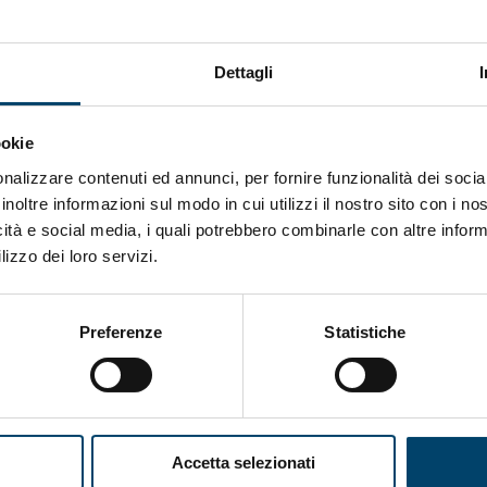
Dettagli
ookie
nalizzare contenuti ed annunci, per fornire funzionalità dei socia
ONDA PER IL SISTEMA SANITARIO
ONDA PER
inoltre informazioni sul modo in cui utilizzi il nostro sito con i n
LE DONNE
icità e social media, i quali potrebbero combinarle con altre inform
Salu’. Dal dialogo alla cura
lizzo dei loro servizi.
15 Apr 2026
Preferenze
Statistiche
Accetta selezionati