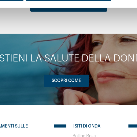
TUTTE LE NOTIZIE CORRELATE
STIENI LA SALUTE DELLA DON
SCOPRI COME
AMENTI SULLE
I SITI DI ONDA
A
Bollino Rosa