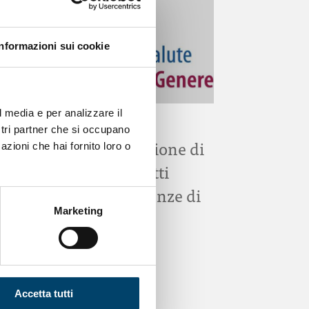
Informazioni sui cookie
l media e per analizzare il
ONDA PER IL SISTEMA SANITARIO
ostri partner che si occupano
Bando per l’assegnazione di
azioni che hai fornito loro o
un premio per progetti
riguardanti le Differenze di
Marketing
genere in pediatria
7 Gen 2026
Accetta tutti