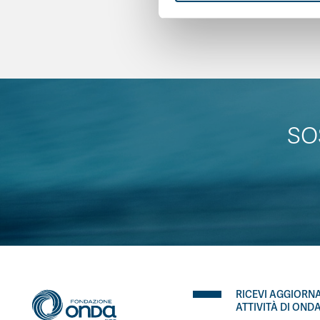
SO
RICEVI AGGIORN
ATTIVITÀ DI OND