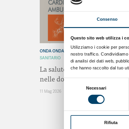
Consenso
Questo sito web utilizza i c
Utilizziamo i cookie per perso
ONDA ONDANOTIZIE
ONDA PER IL SISTEMA
nostro traffico. Condividiamo 
SANITARIO
di analisi dei dati web, pubbl
La salute cardiovascolare
che hanno raccolto dal tuo uti
nelle donne
Selezione
Necessari
del
11 Mag 2026
consenso
Rifiuta