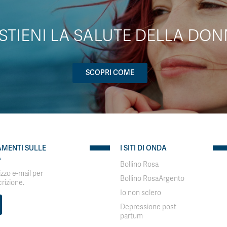
STIENI LA SALUTE DELLA DON
SCOPRI COME
AMENTI SULLE
I SITI DI ONDA
A
Bollino Rosa
rizzo e-mail per
Bollino RosaArgento
crizione.
Io non sclero
Depressione post
partum