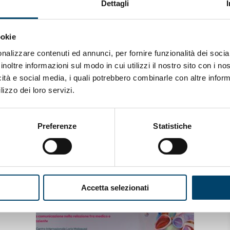
Dettagli
erranno raggiunti anche attraverso l’applicazione delle ind
per la definizione del percorso di screening nelle donne
ookie
 Firenze nelle scorse settimane.
nalizzare contenuti ed annunci, per fornire funzionalità dei socia
inoltre informazioni sul modo in cui utilizzi il nostro sito con i n
icità e social media, i quali potrebbero combinarle con altre inform
lizzo dei loro servizi.
Preferenze
Statistiche
Accetta selezionati