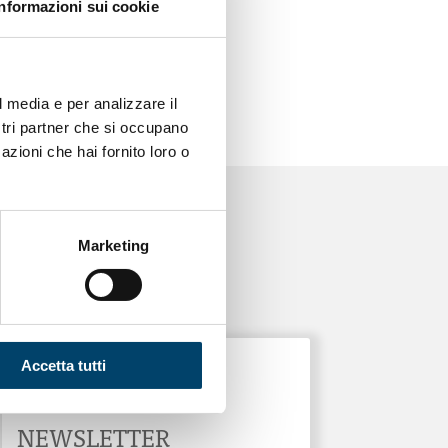
Informazioni sui cookie
icazioni scaturite dalla
 già vaccinate contro
l media e per analizzare il
ostri partner che si occupano
azioni che hai fornito loro o
Marketing
Accetta tutti
ONDA PER LE DONNE
NEWSLETTER