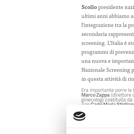
Scollo
presidente nazio
ultimi anni abbiamo as
l’integrazione tra la 
secondaria rappresenta
screening. L’Italia è s
programmi di prevenzi
una nuova e importante
Nazionale Screening pe
in questa attività di r
Era importante porre le 
Marco Zappa
(direttore 
ginecologi costituita da
con
Carlo Maria Stiglian
dell’Istituto per la Prev
cooperazione per lo svil
vaccinazione contro il Pa
campagne di prevenzion
Nei prossimi mesi, quin