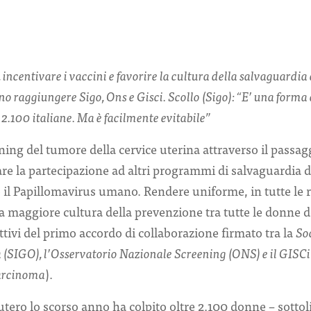
 incentivare i vaccini e favorire la cultura della salvaguardia 
ono raggiungere Sigo, Ons e Gisci. Scollo (Sigo): “E’ una forma
 2.100 italiane. Ma è facilmente evitabile”
ning del tumore della cervice uterina attraverso il passag
are la partecipazione ad altri programmi di salvaguardia d
 il Papillomavirus umano. Rendere uniforme, in tutte le r
a maggiore cultura della prevenzione tra tutte le donne 
ettivi del primo accordo di collaborazione firmato tra la
Soc
a (SIGO), l’Osservatorio Nazionale Screening (ONS) e il GISC
carcinoma
).
l’utero lo scorso anno ha colpito oltre 2.100 donne – sottol