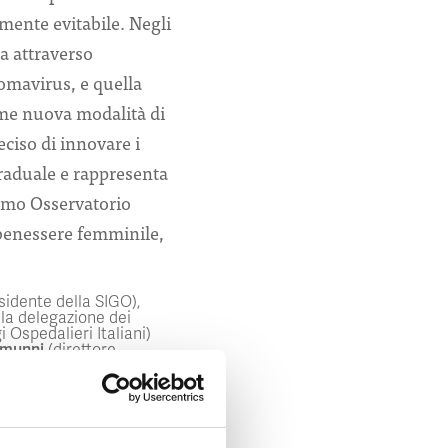
lmente evitabile. Negli
a attraverso
lomavirus, e quella
ome nuova modalità di
eciso di innovare i
raduale e rappresenta
iamo Osservatorio
l benessere femminile,
sidente della SIGO),
lla delegazione dei
 Ospedalieri Italiani)
Amunni
(direttore
ziative di integrazione e
e per la diffusione della
inore l’adesione alle
’accurata verifica dei