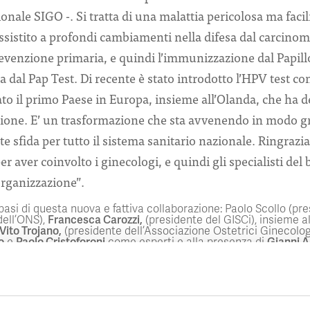
nale SIGO -. Si tratta di una malattia pericolosa ma faci
sistito a profondi cambiamenti nella difesa dal carcinom
prevenzione primaria, e quindi l’immunizzazione dal Papil
 dal Pap Test. Di recente è stato introdotto l’HPV test c
tato il primo Paese in Europa, insieme all’Olanda, che ha d
one. E’ un trasformazione che sta avvenendo in modo g
 sfida per tutto il sistema sanitario nazionale. Ringraz
r aver coinvolto i ginecologi, e quindi gli specialisti de
iorganizzazione”.
basi di questa nuova e fattiva collaborazione: Paolo Scollo (pre
dell’ONS),
Francesca Carozzi,
(presidente del GISCi), insieme a
Vito Trojano,
(presidente dell’Associazione Ostetrici Ginecologi
o
e
Paolo Cristoforoni
come esperti e alla presenza di
Gianni 
enzione oncologica di Firenze) hanno concordato un piano di ini
uppo di attività connesse allo screening del cervico-carcinoma 
pillomavirus in tutte le Regioni. Soprattutto in quelle dove è m
e.
di, partirà un progetto di integrazione delle attività e un