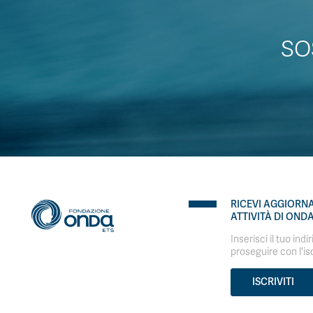
SO
RICEVI AGGIORN
ATTIVITÀ DI OND
Inserisci il tuo indi
proseguire con l'is
ISCRIVITI