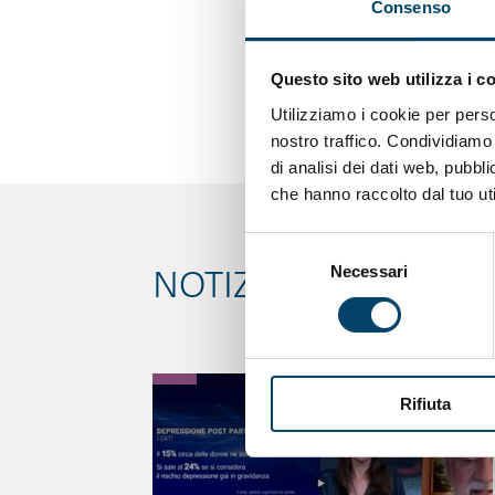
Consenso
risultati che via via v
Consensus Conference 
Questo sito web utilizza i c
l’HPV che si è svolta a
Utilizziamo i cookie per perso
nostro traffico. Condividiamo 
di analisi dei dati web, pubbl
che hanno raccolto dal tuo uti
Selezione
Necessari
del
NOTIZIE CORRELATE
consenso
Rifiuta