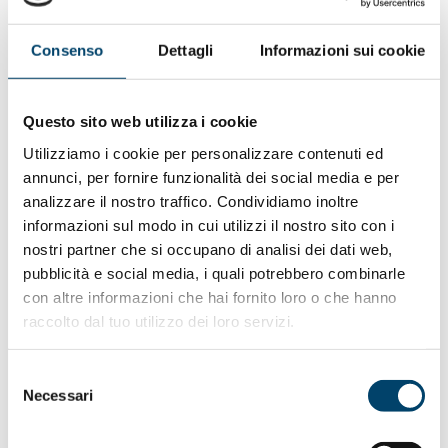
nostro Paese, un’importante iniziativa nazionale di
educazione e informazione sanitaria. Il modello vincente
è quello già intrapreso in Canada e Regno Unito dove
Consenso
Dettagli
Informazioni sui cookie
campagne simili hanno portato a risultati interessanti»
afferma il presidente Aiom. «Su 10 tumori, 7 rimangono
superficiali e sono caratterizzati da una prognosi
Questo sito web utilizza i cookie
abbastanza favorevole» specifica Bracarda. «Gli altri
Utilizziamo i cookie per personalizzare contenuti ed
invece sono muscolo-infiltranti e arrivano a interessare
annunci, per fornire funzionalità dei social media e per
l’interno della parete vescicale: sono decisamente più
analizzare il nostro traffico. Condividiamo inoltre
aggressivi e tendono a sviluppare metastasi viscerali,
informazioni sul modo in cui utilizzi il nostro sito con i
epatiche, polmonari e anche ossee. I pazienti colpiti sono
nostri partner che si occupano di analisi dei dati web,
soprattutto anziani e quindi possono presentare altre
pubblicità e social media, i quali potrebbero combinarle
patologie a livello cardiovascolare che rendono le cure
con altre informazioni che hai fornito loro o che hanno
anti-cancro più difficili. Si tratta quindi di una patologia
raccolto dal tuo utilizzo dei loro servizi.
complessa e pericolosa che però è possibile prevenire in
molti casi» conclude.
Selezione
Necessari
Da
Doctor 33
del
consenso