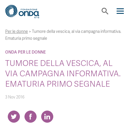
search
Per le donne
>
Tumore della vescica, al via campagna informativa.
CHI SIAMO
Ematuria primo segnale
CON CHI LAVORIAMO
ONDA PER LE DONNE
TUMORE DELLA VESCICA, AL
STRUMENTI
VIA CAMPAGNA INFORMATIVA.
EMATURIA PRIMO SEGNALE
PROGETTI
3 Nov 2016
BOLLINI
NEWS