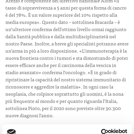
Arezzo e componente del direttivo nazionale Aiom «il
tasso di sopravvivenza a 5 anni per questa forma di cancro
è del 78%. È un valore superiore del 10% rispetto alla
media europea». Questo dato – sottolinea Bracarda – è
un’ulteriore conferma dell’ottimo livello ormai raggiunto
dalla Sanità pubblica e dalla multidisciplinarietà nel
nostro Paese. Inoltre, a breve gli specialisti potranno avere
un’arma in più a loro disposizione. «L’immunoterapia è la
nuova frontiera contro i tumori e sta dimostrando di poter
essere efficace anche per il carcinoma della vescica in
stadio avanzato» conferma l’oncologo. «È in grado di
ripristinare la capacità del nostro sistema immunitario di
riconoscere e aggredire la malattia». In ogni caso la
neoplasia, che colpisce soprattutto gli uomini, è la nona
più frequente al mondo e per quanto riguarda l’Italia,
sottolinea Pinto, per il 2020 sono previste oltre 30.300
nuove diagnosi l’anno.
«È arrivato dunque il momento per avviare, anche nel