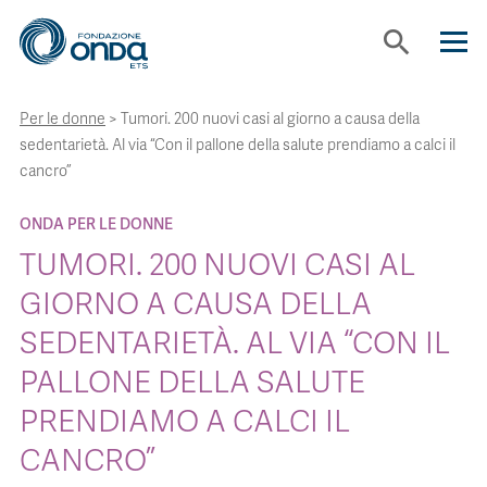
search
Per le donne
>
Tumori. 200 nuovi casi al giorno a causa della
CHI SIAMO
sedentarietà. Al via “Con il pallone della salute prendiamo a calci il
cancro”
CON CHI LAVORIAMO
ONDA PER LE DONNE
TUMORI. 200 NUOVI CASI AL
STRUMENTI
GIORNO A CAUSA DELLA
SEDENTARIETÀ. AL VIA “CON IL
PROGETTI
PALLONE DELLA SALUTE
BOLLINI
PRENDIAMO A CALCI IL
CANCRO”
NEWS