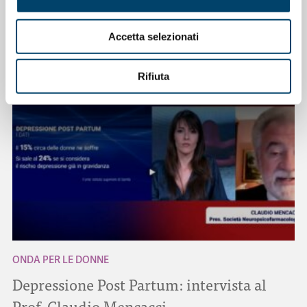
NOTIZIE CORRELATE
Accetta selezionati
Rifiuta
ONDA PER LE DONNE
Depressione Post Partum: intervista al
Prof. Claudio Mencacci