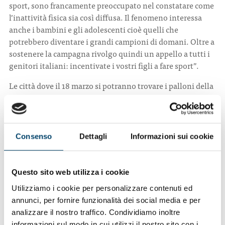
sport, sono francamente preoccupato nel constatare come
l’inattività fisica sia così diffusa. Il fenomeno interessa
anche i bambini e gli adolescenti cioè quelli che
potrebbero diventare i grandi campioni di domani. Oltre a
sostenere la campagna rivolgo quindi un appello a tutti i
genitori italiani: incentivate i vostri figli a fare sport”.
Le città dove il 18 marzo si potranno trovare i palloni della
salute sono: L’Aquila, Potenza, Catanzaro, Napoli,
Bologna e Ferrara, Trieste, Roma, Genova, Milano,
Ancona, Campobasso, Torino e Aosta, Bari, Cagliari,
Palermo, Firenze, Perugia, Venezia, Bolzano e Trento (per
Consenso
Dettagli
Informazioni sui cookie
maggiori informazioni visita
www.insiemecontroilcancro.net).
Questo sito web utilizza i cookie
Dopo queste prime iniziative, la campagna proseguirà,
sempre nelle piazze, con eventi rivolti agli italiani d’ogni
Utilizziamo i cookie per personalizzare contenuti ed
fascia d’età. “Nel nostro Paese il cancro fa registrare oltre
annunci, per fornire funzionalità dei social media e per
369mila nuovi casi ogni anno – ha sottolineato Cognetti -.
analizzare il nostro traffico. Condividiamo inoltre
informazioni sul modo in cui utilizzi il nostro sito con i