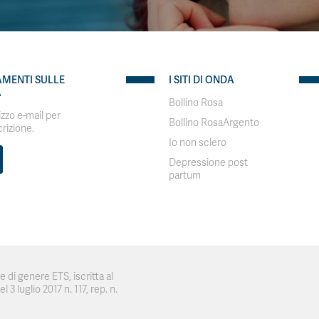
AMENTI SULLE
I SITI DI ONDA
A
Bollino Rosa
rizzo e-mail per
Bollino RosaArgento
crizione.
Io non sclero
Depressione post
partum
 di genere ETS, iscritta al
 3 luglio 2017 n. 117, rep. n.