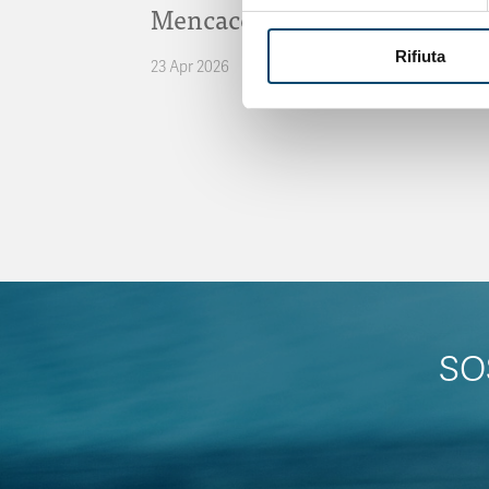
Mencacci
Rifiuta
23 Apr 2026
SO