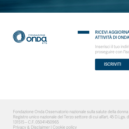
RICEVI AGGIORN
ATTIVITÀ DI OND
Inserisci il tuo indi
proseguire con l'is
ISCRIVITI
Fondazione Onda Osservatorio nazionale sulla salute della donna e
Registro unico nazionale del Terzo settore di cui all’art. 45 D.Lgs. del
131515 – C.F. 05041450965
Privacy & Disclaimer
|
Cookie policy