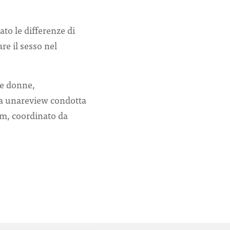
iato le differenze di
re il sesso nel
le donne,
ata unareview condotta
am, coordinato da