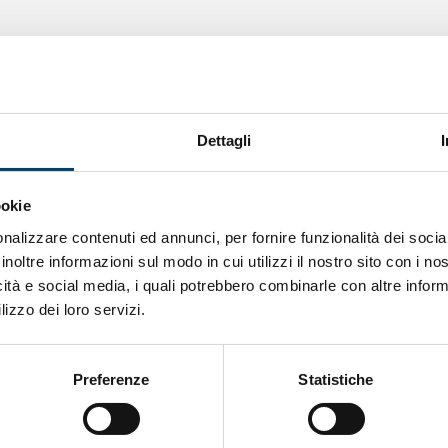
Dettagli
ookie
nalizzare contenuti ed annunci, per fornire funzionalità dei socia
inoltre informazioni sul modo in cui utilizzi il nostro sito con i n
icità e social media, i quali potrebbero combinarle con altre inform
lizzo dei loro servizi.
ONDA PER IL SISTEMA SANITARIO
ONDA PER
Preferenze
Statistiche
LE DONNE
Salu’. Dal dialogo alla cura