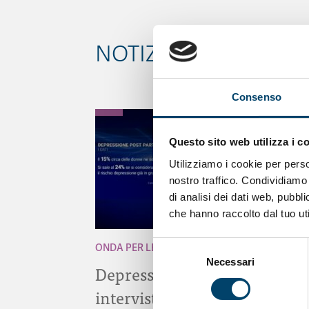
NOTIZIE CORRELATE
Consenso
Questo sito web utilizza i c
Utilizziamo i cookie per perso
nostro traffico. Condividiamo 
di analisi dei dati web, pubbl
che hanno raccolto dal tuo uti
Selezione
ONDA PER LE DONNE
Necessari
del
Depressione Post Partum:
consenso
intervista al Prof. Claudio