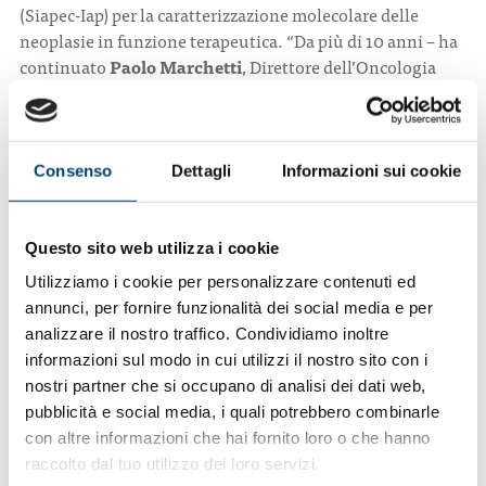
(Siapec-Iap) per la caratterizzazione molecolare delle
neoplasie in funzione terapeutica. “Da più di 10 anni – ha
continuato
Paolo Marchetti
, Direttore dell’Oncologia
Medica all’Ospedale Sant’Andrea di Roma – abbiamo unito
gli sforzi per redigere le raccomandazioni che permettono
di definire con precisione le caratteristiche biologiche di
cinque tipi di cancro: al seno, al colon-retto, al polmone,
Consenso
Dettagli
Informazioni sui cookie
allo stomaco e il melanoma. La collaborazione tra
oncologo e patologo è fondamentale per realizzare un
approccio personalizzato alla cura del paziente. Ciò che
Questo sito web utilizza i cookie
l’anatomopatologo scrive nel referto diventa infatti uno
Utilizziamo i cookie per personalizzare contenuti ed
dei pilastri fondamentali delle successive scelte
annunci, per fornire funzionalità dei social media e per
terapeutiche”.
analizzare il nostro traffico. Condividiamo inoltre
informazioni sul modo in cui utilizzi il nostro sito con i
La qualità dei test molecolari nel tempo è molto
nostri partner che si occupano di analisi dei dati web,
migliorata proprio grazie all’impegno delle due società
pubblicità e social media, i quali potrebbero combinarle
scientifiche. “Abbiamo promosso controlli di qualità
con altre informazioni che hai fornito loro o che hanno
nazionali dei centri di patologia molecolare – ha aggiunto
raccolto dal tuo utilizzo dei loro servizi.
Pinto –. Si tratta di un passaggio fondamentale per