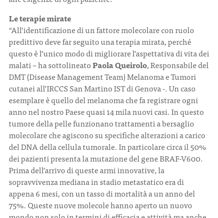
Le terapie mirate
“All’identificazione di un fattore molecolare con ruolo
predittivo deve far seguito una terapia mirata, perché
questo è l’unico modo di migliorare l’aspettativa di vita dei
malati – ha sottolineato
Paola Queirolo
, Responsabile del
DMT (Disease Management Team) Melanoma e Tumori
cutanei all’IRCCS San Martino IST di Genova -. Un caso
esemplare è quello del melanoma che fa registrare ogni
anno nel nostro Paese quasi 14 mila nuovi casi. In questo
tumore della pelle funzionano trattamenti a bersaglio
molecolare che agiscono su specifiche alterazioni a carico
del DNA della cellula tumorale. In particolare circa il 50%
dei pazienti presenta la mutazione del gene BRAF-V600.
Prima dell’arrivo di queste armi innovative, la
sopravvivenza mediana in stadio metastatico era di
appena 6 mesi, con un tasso di mortalità a un anno del
75%. Queste nuove molecole hanno aperto un nuovo
mondo non solo in termini di efficacia e attività ma anche