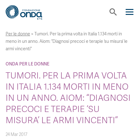
search
Per le donne
>
Tumori. Per la prima volta in Italia 1.134 morti in
CHI SIAMO
meno in un anno. Aiom: “Diagnosi precoci e terapie ‘su misura’ le
armi vincenti”
CON CHI LAVORIAMO
ONDA PER LE DONNE
TUMORI. PER LA PRIMA VOLTA
STRUMENTI
IN ITALIA 1.134 MORTI IN MENO
IN UN ANNO. AIOM: “DIAGNOSI
PROGETTI
PRECOCI E TERAPIE ‘SU
BOLLINI
MISURA’ LE ARMI VINCENTI”
24 Mar 2017
NEWS