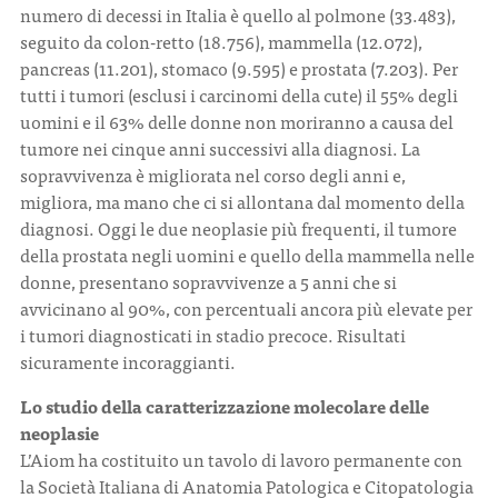
numero di decessi in Italia è quello al polmone (33.483),
seguito da colon-retto (18.756), mammella (12.072),
pancreas (11.201), stomaco (9.595) e prostata (7.203). Per
tutti i tumori (esclusi i carcinomi della cute) il 55% degli
uomini e il 63% delle donne non moriranno a causa del
tumore nei cinque anni successivi alla diagnosi. La
sopravvivenza è migliorata nel corso degli anni e,
migliora, ma mano che ci si allontana dal momento della
diagnosi. Oggi le due neoplasie più frequenti, il tumore
della prostata negli uomini e quello della mammella nelle
donne, presentano sopravvivenze a 5 anni che si
avvicinano al 90%, con percentuali ancora più elevate per
i tumori diagnosticati in stadio precoce. Risultati
sicuramente incoraggianti.
Lo studio della caratterizzazione molecolare delle
neoplasie
L’Aiom ha costituito un tavolo di lavoro permanente con
la Società Italiana di Anatomia Patologica e Citopatologia