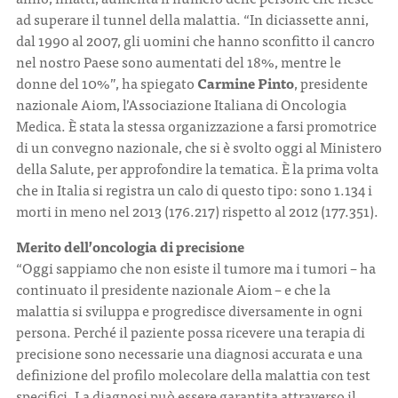
ad superare il tunnel della malattia. “In diciassette anni,
dal 1990 al 2007, gli uomini che hanno sconfitto il cancro
nel nostro Paese sono aumentati del 18%, mentre le
donne del 10%”, ha spiegato
Carmine Pinto
, presidente
nazionale Aiom, l’Associazione Italiana di Oncologia
Medica. È stata la stessa organizzazione a farsi promotrice
di un convegno nazionale, che si è svolto oggi al Ministero
della Salute, per approfondire la tematica. È la prima volta
che in Italia si registra un calo di questo tipo: sono 1.134 i
morti in meno nel 2013 (176.217) rispetto al 2012 (177.351).
Merito dell’oncologia di precisione
“Oggi sappiamo che non esiste il tumore ma i tumori – ha
continuato il presidente nazionale Aiom – e che la
malattia si sviluppa e progredisce diversamente in ogni
persona. Perché il paziente possa ricevere una terapia di
precisione sono necessarie una diagnosi accurata e una
definizione del profilo molecolare della malattia con test
specifici. La diagnosi può essere garantita attraverso il