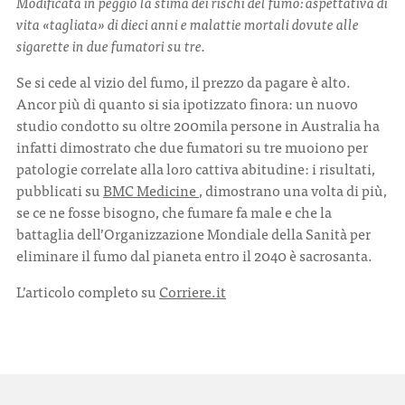
Modificata in peggio la stima dei rischi del fumo: aspettativa di
vita «tagliata» di dieci anni e malattie mortali dovute alle
sigarette in due fumatori su tre.
CONTATTI
Se si cede al vizio del fumo, il prezzo da pagare è alto.
Ancor più di quanto si sia ipotizzato finora: un nuovo
studio condotto su oltre 200mila persone in Australia ha
infatti dimostrato che due fumatori su tre muoiono per
patologie correlate alla loro cattiva abitudine: i risultati,
ITA
ENG
pubblicati su
BMC Medicine
, dimostrano una volta di più,
se ce ne fosse bisogno, che fumare fa male e che la
battaglia dell’Organizzazione Mondiale della Sanità per
eliminare il fumo dal pianeta entro il 2040 è sacrosanta.
L’articolo completo su
Corriere.it