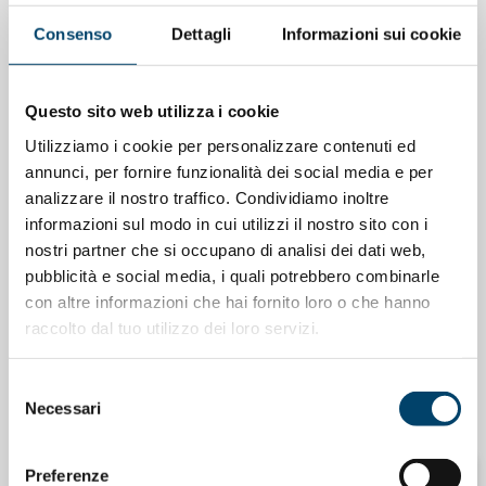
23 Apr 2026
Consenso
Dettagli
Informazioni sui cookie
Questo sito web utilizza i cookie
Utilizziamo i cookie per personalizzare contenuti ed
annunci, per fornire funzionalità dei social media e per
analizzare il nostro traffico. Condividiamo inoltre
informazioni sul modo in cui utilizzi il nostro sito con i
nostri partner che si occupano di analisi dei dati web,
pubblicità e social media, i quali potrebbero combinarle
con altre informazioni che hai fornito loro o che hanno
raccolto dal tuo utilizzo dei loro servizi.
ONDA PER IL SISTEMA SANITARIO
ONDA PER LE DONNE
Salu’. Dal dialogo alla cura
Selezione
Necessari
15 Apr 2026
del
consenso
Preferenze