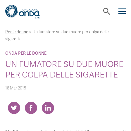
search
Per le donne
>
Un fumatore su due muore per colpa delle
CHI SIAMO
sigarette
CON CHI LAVORIAMO
ONDA PER LE DONNE
UN FUMATORE SU DUE MUORE
STRUMENTI
PER COLPA DELLE SIGARETTE
18 Mar 2015
PROGETTI
BOLLINI
NEWS