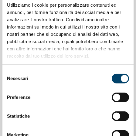
Utilizziamo i cookie per personalizzare contenuti ed
annunci, per fornire funzionalità dei social media e per
analizzare il nostro traffico. Condividiamo inoltre
informazioni sul modo in cui utilizzi il nostro sito con i
ONDA PER LE DONNE
nostri partner che si occupano di analisi dei dati web,
pubblicità e social media, i quali potrebbero combinarle
Depressione Post Partum: intervista al
con altre informazioni che hai fornito loro o che hanno
Prof. Claudio Mencacci
raccolto dal tuo utilizzo dei loro servizi.
23 Apr 2026
Selezione
Necessari
del
consenso
Preferenze
Statistiche
Marketing