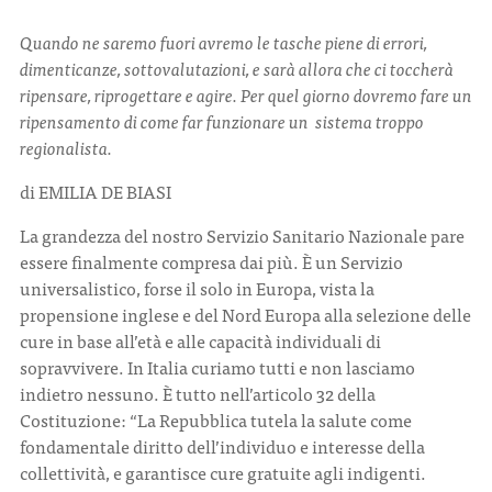
Quando ne saremo fuori avremo
le tasche piene
di errori,
CONTATTI
dimenticanze,
sottovalutazioni, e sarà allora che
ci toccherà
ripensare, riprogettare e agire. Per quel giorno dovremo fare
un
ripensamento
di come far funzionare un
sistema troppo
regionalista.
di EMILIA DE BIASI
ITA
ENG
L
a grandezza de
l
nostro Servizio
Sanitario Nazi
on
ale pare
esser
e finalmente compresa dai più. È un Servizio
universalistico, forse il solo in Europa, vista la
propensione inglese e del Nord Europa alla selezione delle
cure in base all’età e alle capacità individuali di
sopravvivere. In Italia curiamo tutti e non lasciamo
indietro nessuno. È tutto nell’articolo 32 della
Costituzione: “La Repubblica tutela la salute come
fondamentale diritto dell’individuo e interesse della
collettività, e garantisce cure gratuite agli indigenti.