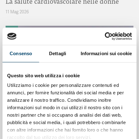
La salute cardiovascolare nelle donne
11 Mag 2026
Consenso
Dettagli
Informazioni sui cookie
Questo sito web utilizza i cookie
Utilizziamo i cookie per personalizzare contenuti ed
annunci, per fornire funzionalità dei social media e per
analizzare il nostro traffico. Condividiamo inoltre
ONDA PER IL SISTEMA SANITARIO
ONDA PER LE DONNE
informazioni sul modo in cui utilizzi il nostro sito con i
Salu’. Dal dialogo alla cura
nostri partner che si occupano di analisi dei dati web,
pubblicità e social media, i quali potrebbero combinarle
15 Apr 2026
con altre informazioni che hai fornito loro o che hanno
raccolto dal tuo utilizzo dei loro servizi.