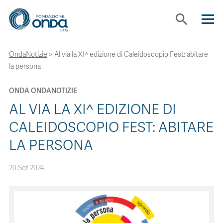
search
OndaNotizie
>
Al via la XI^ edizione di Caleidoscopio Fest: abitare
CHI SIAMO
la persona
CON CHI LAVORIAMO
ONDA ONDANOTIZIE
AL VIA LA XI^ EDIZIONE DI
STRUMENTI
CALEIDOSCOPIO FEST: ABITARE
LA PERSONA
PROGETTI
20 Set 2024
BOLLINI
NEWS