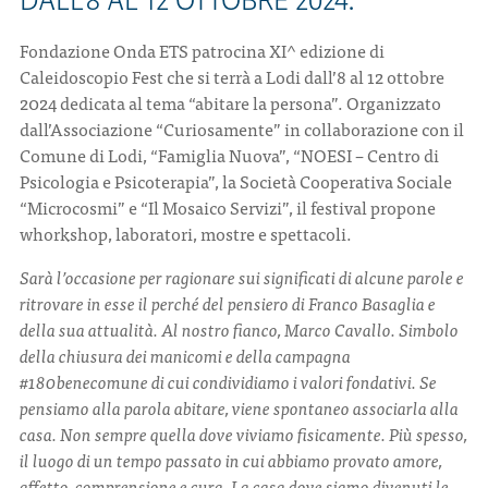
DALL’8 AL 12 OTTOBRE 2024.
Fondazione Onda ETS patrocina XI^ edizione di
Caleidoscopio Fest che si terrà a Lodi dall’8 al 12 ottobre
2024 dedicata al tema “abitare la persona”. Organizzato
dall’Associazione “Curiosamente” in collaborazione con il
Comune di Lodi, “Famiglia Nuova”, “NOESI – Centro di
Psicologia e Psicoterapia”, la Società Cooperativa Sociale
“Microcosmi” e “Il Mosaico Servizi”, il festival propone
whorkshop, laboratori, mostre e spettacoli.
Sarà l’occasione per ragionare sui significati di alcune parole e
ritrovare in esse il perché del pensiero di Franco Basaglia e
della sua attualità. Al nostro fianco, Marco Cavallo. Simbolo
della chiusura dei manicomi e della campagna
#180benecomune di cui condividiamo i valori fondativi. Se
pensiamo alla parola abitare, viene spontaneo associarla alla
casa. Non sempre quella dove viviamo fisicamente. Più spesso,
il luogo di un tempo passato in cui abbiamo provato amore,
affetto, comprensione e cura. La casa dove siamo divenuti le