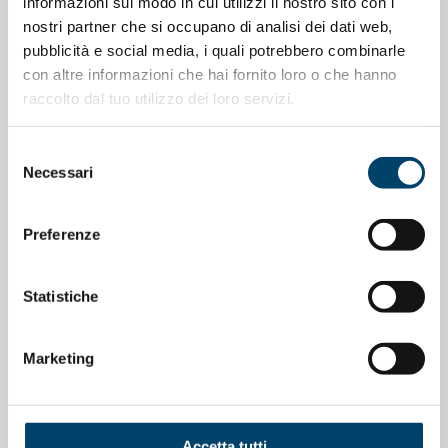
informazioni sul modo in cui utilizzi il nostro sito con i
nostri partner che si occupano di analisi dei dati web,
pubblicità e social media, i quali potrebbero combinarle
con altre informazioni che hai fornito loro o che hanno
raccolto dal tuo utilizzo dei loro servizi.
ONDA ONDANOTIZIE
Selezione
Donne leader nella ricerca medica: il
Necessari
del
consenso
successo scientifico non elimina le
barriere di genere
Preferenze
24 Lug 2026
Statistiche
Marketing
Accetta tutti