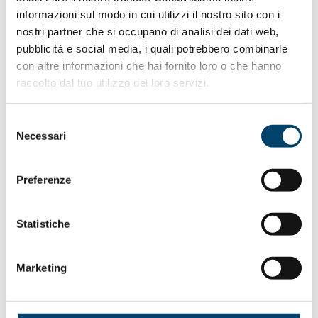
informazioni sul modo in cui utilizzi il nostro sito con i
nostri partner che si occupano di analisi dei dati web,
pubblicità e social media, i quali potrebbero combinarle
con altre informazioni che hai fornito loro o che hanno
raccolto dal tuo utilizzo dei loro servizi.
Selezione
Necessari
del
consenso
Preferenze
calendar_today
23 maggio
Statistiche
Cerimonia di premiazione Club Top
Marketing
Italian Women Scientists
Dove: Sala Gonfalone, Palazzo Pirelli, via Fabio Filzi 22, Milano