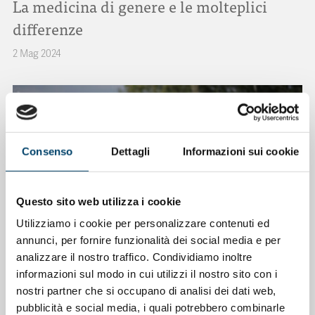
La medicina di genere e le molteplici
differenze
2 Mag 2024
Consenso
Dettagli
Informazioni sui cookie
Questo sito web utilizza i cookie
Utilizziamo i cookie per personalizzare contenuti ed
annunci, per fornire funzionalità dei social media e per
analizzare il nostro traffico. Condividiamo inoltre
ONDA PER GLI UOMINI
ONDA PER I GIORNALISTI
ONDA PER
informazioni sul modo in cui utilizzi il nostro sito con i
LE DONNE
ONDA PER LE ISTITUZIONI
nostri partner che si occupano di analisi dei dati web,
Conferenza sul futuro dell’Europa
pubblicità e social media, i quali potrebbero combinarle