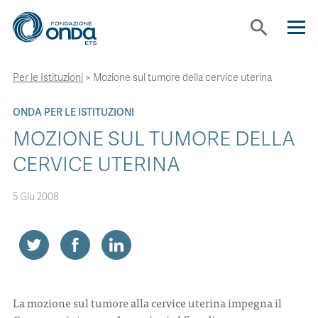
search
Per le Istituzioni
>
Mozione sul tumore della cervice uterina
CHI SIAMO
ONDA PER LE ISTITUZIONI
CON CHI LAVORIAMO
MOZIONE SUL TUMORE DELLA
CERVICE UTERINA
STRUMENTI
5 Giu 2008
PROGETTI
BOLLINI
La mozione sul tumore alla cervice uterina impegna il
NEWS