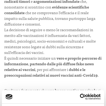
radicati timori
e
argomentazioni infondate
che,
nonostante si scontrino con
evidenze scientifiche
consolidate
che ne comprovano l’efficacia e il reale
impatto sulla salute pubblica, trovano purtroppo larga
diffusione e consensi.
La decisione di seguire o meno le raccomandazioni in
merito alle vaccinazioni è influenzata da vari fattori,
medici, psicologici, socio-economici e culturali e molte
resistenze sono legate ai dubbi sulla sicurezza e
sull’efficacia dei vaccini.
È quindi necessario iniziare un
vero e proprio percorso di
informazione
,
partendo dalle più diffuse fake news
relative ai vaccini
, per poi affrontare i
dubbi e le
preoccupazioni relativi ai nuovi vaccini anti-Covid19
.
Crediamo fortemente che una
buona pratica vaccinale
si
possa raggiungere attraverso la
consapevolezza dei
benefici
che i vaccini possono apportare e il senso di