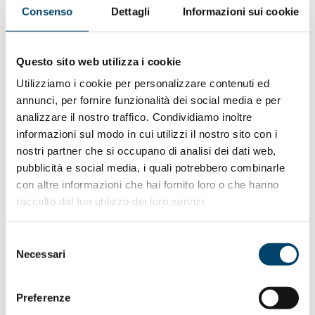
responsabilità individuale e sociale.
Consenso
Dettagli
Informazioni sui cookie
La scelta deve essere, infatti, condivisa e l’importanza
della vaccinazione pienamente compresa
.
Questo sito web utilizza i cookie
Per farlo
dobbiamo parlare tutti la stessa lingua
,
quella
Utilizziamo i cookie per personalizzare contenuti ed
della scienza
. Ci supporterà in questo percorso la
annunci, per fornire funzionalità dei social media e per
Prof.ssa Antonella Viola
,
immunologa,
docente di
analizzare il nostro traffico. Condividiamo inoltre
Patologia generale del Dipartimento di Scienze
informazioni sul modo in cui utilizzi il nostro sito con i
biomediche dell’Università di Padova, membro del
nostri partner che si occupano di analisi dei dati web,
Comitato Tecnico Scientifico di Fondazione Onda.
pubblicità e social media, i quali potrebbero combinarle
con altre informazioni che hai fornito loro o che hanno
___________________________________________________
raccolto dal tuo utilizzo dei loro servizi.
______
Il
15 febbrario è partita
la seconda parte della campaga “
Il
Selezione
primo vaccino è la corretta informazione
Necessari
“.
del
consenso
Attraverso i nostri
canali social
abbiamo affrontato i
Preferenze
principali dubbi riguardo i vaccini anti Covid-19