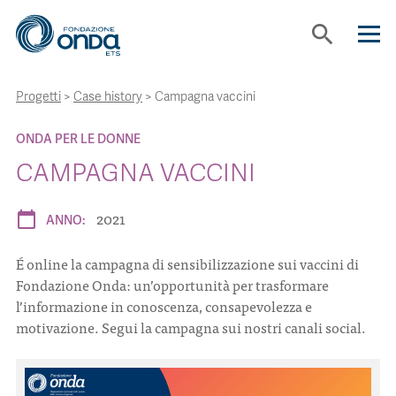
search
Progetti
>
Case history
>
Campagna vaccini
CHI SIAMO
ONDA PER LE DONNE
CON CHI LAVORIAMO
CAMPAGNA VACCINI
2021
STRUMENTI
calendar_today
ANNO:
É online la campagna di sensibilizzazione sui vaccini di
PROGETTI
Fondazione Onda: un’opportunità per trasformare
l’informazione in conoscenza, consapevolezza e
motivazione. Segui la campagna sui nostri canali social.
BOLLINI
NEWS