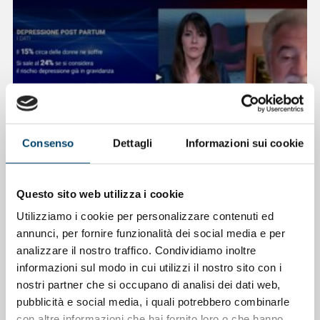
Consenso
Dettagli
Informazioni sui cookie
ONDA PER LE DONNE
Depressione Post Partum: intervista al
Questo sito web utilizza i cookie
Prof. Claudio Mencacci
Utilizziamo i cookie per personalizzare contenuti ed
annunci, per fornire funzionalità dei social media e per
23 Apr 2026
analizzare il nostro traffico. Condividiamo inoltre
informazioni sul modo in cui utilizzi il nostro sito con i
nostri partner che si occupano di analisi dei dati web,
pubblicità e social media, i quali potrebbero combinarle
con altre informazioni che hai fornito loro o che hanno