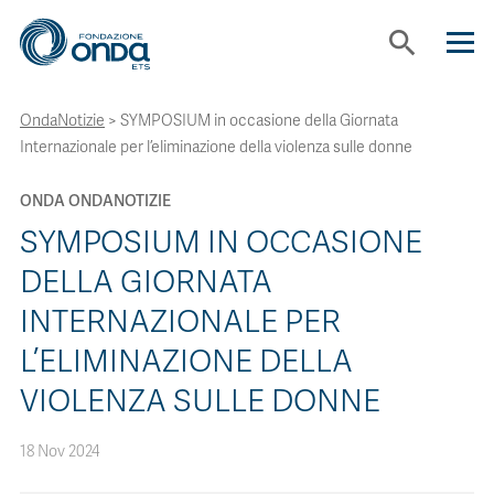
search
OndaNotizie
>
SYMPOSIUM in occasione della Giornata
CHI SIAMO
Internazionale per l’eliminazione della violenza sulle donne
CON CHI LAVORIAMO
ONDA ONDANOTIZIE
SYMPOSIUM IN OCCASIONE
STRUMENTI
DELLA GIORNATA
INTERNAZIONALE PER
PROGETTI
L’ELIMINAZIONE DELLA
VIOLENZA SULLE DONNE
BOLLINI
18 Nov 2024
NEWS