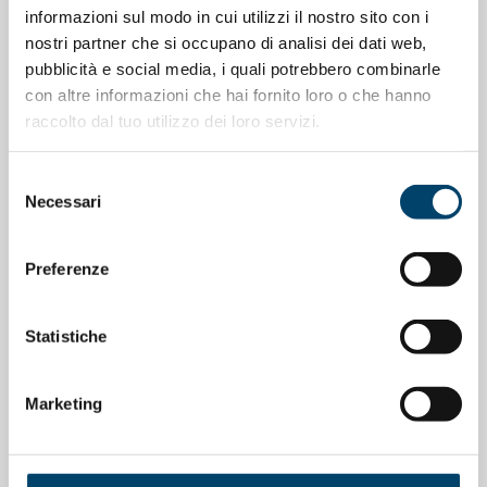
informazioni sul modo in cui utilizzi il nostro sito con i
nostri partner che si occupano di analisi dei dati web,
pubblicità e social media, i quali potrebbero combinarle
con altre informazioni che hai fornito loro o che hanno
raccolto dal tuo utilizzo dei loro servizi.
Selezione
ONDA ONDANOTIZIE
Necessari
del
Donne leader nella ricerca medica: il
consenso
successo scientifico non elimina le
Preferenze
barriere di genere
24 Lug 2026
Statistiche
Marketing