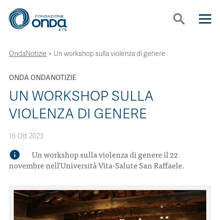
search
OndaNotizie
>
Un workshop sulla violenza di genere
CHI SIAMO
ONDA ONDANOTIZIE
CON CHI LAVORIAMO
UN WORKSHOP SULLA
VIOLENZA DI GENERE
STRUMENTI
16 Ott 2023
PROGETTI
Un workshop sulla violenza di genere il 22
info
novembre nell'Università Vita-Salute San Raffaele.
BOLLINI
NEWS