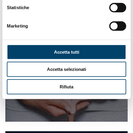
Statistiche
Marketing
Accetta tutti
TUMORI DEL COLON RETTO
Accetta selezionati
Rifiuta