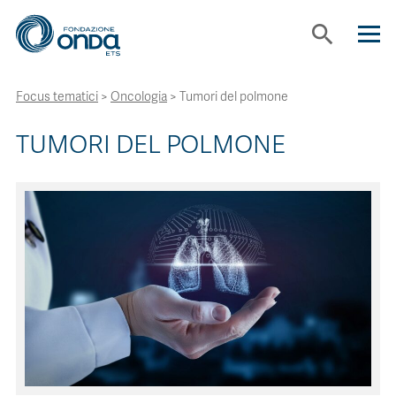
search
Focus tematici
>
Oncologia
>
Tumori del polmone
CHI SIAMO
TUMORI DEL POLMONE
CON CHI LAVORIAMO
STRUMENTI
PROGETTI
BOLLINI
NEWS