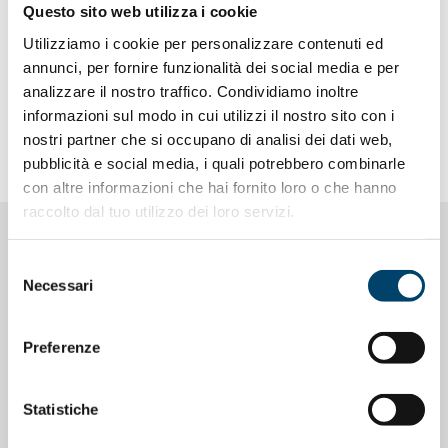
Dove curarsi
Questo sito web utilizza i cookie
Utilizziamo i cookie per personalizzare contenuti ed
Associazioni di pazienti
annunci, per fornire funzionalità dei social media e per
analizzare il nostro traffico. Condividiamo inoltre
informazioni sul modo in cui utilizzi il nostro sito con i
Link utili
nostri partner che si occupano di analisi dei dati web,
pubblicità e social media, i quali potrebbero combinarle
con altre informazioni che hai fornito loro o che hanno
raccolto dal tuo utilizzo dei loro servizi.
PROGETTI CORRELATI
Selezione
Necessari
del
consenso
Preferenze
Statistiche