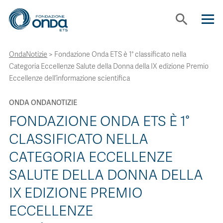
search
OndaNotizie
>
Fondazione Onda ETS è 1° classificato nella
CHI SIAMO
Categoria Eccellenze Salute della Donna della IX edizione Premio
Eccellenze dell’informazione scientifica
CON CHI LAVORIAMO
ONDA ONDANOTIZIE
FONDAZIONE ONDA ETS È 1°
STRUMENTI
CLASSIFICATO NELLA
CATEGORIA ECCELLENZE
PROGETTI
SALUTE DELLA DONNA DELLA
BOLLINI
IX EDIZIONE PREMIO
ECCELLENZE
NEWS