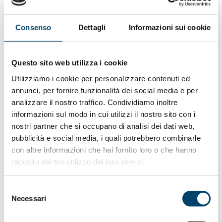
specializzazione, per la multidisciplinarietà della presa in
carico e per la capacità di offrire un’assistenza ‘umana’ e
Consenso
Dettagli
Informazioni sui cookie
personalizzata.
Obiettivo: offrire uno strumento concreto per rispondere
alle necessità specifiche delle donne colpite da questi
Questo sito web utilizza i cookie
tumori, all’impatto traumatico e al disorientamento
Utilizziamo i cookie per personalizzare contenuti ed
spesso legato alla diagnosi, al bisogno profondo di una
annunci, per fornire funzionalità dei social media e per
presa in carico personalizzata da parte di medici e
analizzare il nostro traffico. Condividiamo inoltre
strutture sanitarie, come emerso nell’ indagine
informazioni sul modo in cui utilizzi il nostro sito con i
qualitativa che abbiamo realizzato in collaborazione
nostri partner che si occupano di analisi dei dati web,
con Elma Research.
pubblicità e social media, i quali potrebbero combinarle
con altre informazioni che hai fornito loro o che hanno
Il progetto comprendeva:
raccolto dal tuo utilizzo dei loro servizi.
Indagine Elma Il vissuto delle pazienti con carcinoma
ovaio/endometrio e mappatura centri BR
https://fondazioneonda.it/it/progetto/percorsi-di-
Selezione
Necessari
oncologia-ginecologica-a-misura-di-donna/
del
Evento in Senato (CS)
consenso