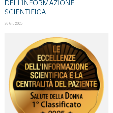
DELL’INFORMAZIONE
SCIENTIFICA
CONTATTI
26 Giu 2025
ITA
ENG