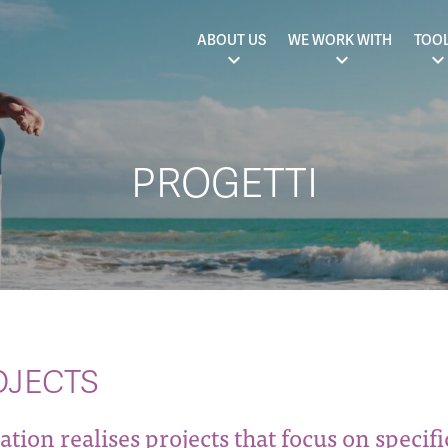
ABOUT US
WE WORK WITH
TOO
PROGETTI
OJECTS
ion realises projects that focus on specif