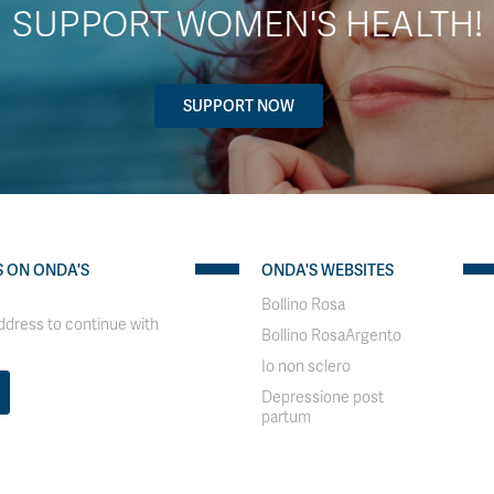
SUPPORT WOMEN'S HEALTH!
SUPPORT NOW
S ON ONDA'S
ONDA'S WEBSITES
Bollino Rosa
address to continue with
Bollino RosaArgento
Io non sclero
Depressione post
partum