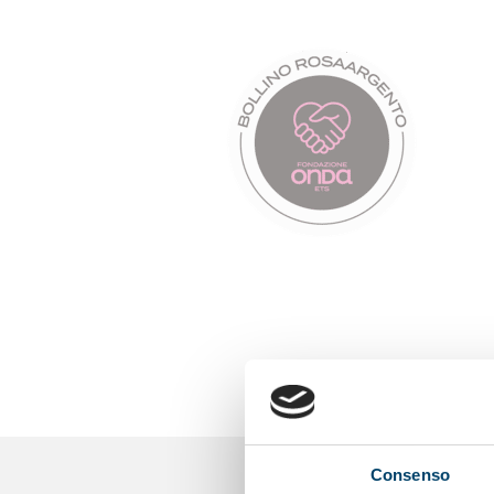
AL
e awareness and
 and post
Consenso