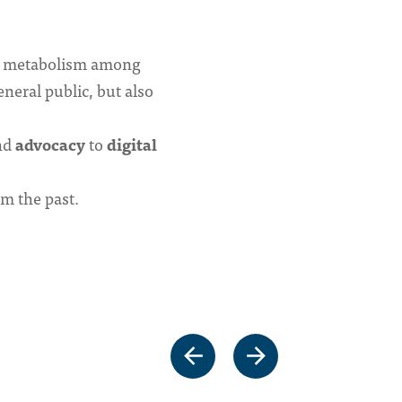
nd metabolism among
neral public, but also
nd
advocacy
to
digital
om the past.
arrow_back
arrow_forward