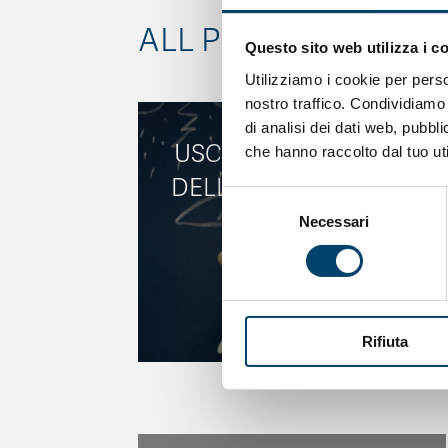
ALL PROJECTS
Questo sito web utilizza i c
Utilizziamo i cookie per perso
nostro traffico. Condividiamo 
di analisi dei dati web, pubbl
USCIRE DALL’OMBRA
che hanno raccolto dal tuo uti
DELLA DEPRESSIONE
Selezione
Necessari
del
consenso
Rifiuta